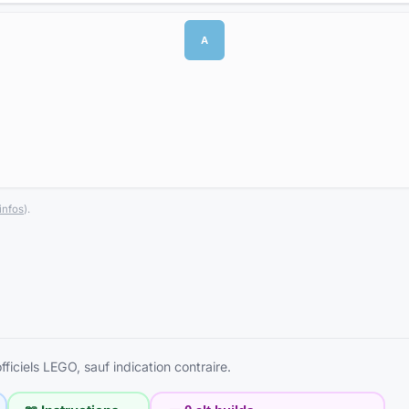
A
infos
).
ficiels LEGO, sauf indication contraire.