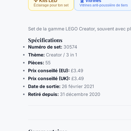
💡 Kits LED
🏆 Vitrines
Éclairage pour ton set
Vitrines anti-poussière de tiers
Set de la gamme LEGO Creator, souvent avec pl
Spécifications
Numéro de set:
30574
Thème:
Creator / 3 in 1
Pièces:
55
Prix conseillé (EU):
£3.49
Prix conseillé (UK):
£3.49
Date de sortie:
26 février 2021
Retiré depuis:
31 décembre 2020