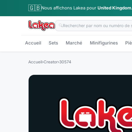
🇬🇧
Nous affichons Lakea pour
United Kingdom
🔍
Accueil
Sets
Marché
Minifigurines
Pi
Accueil
›
Creator
›
30574