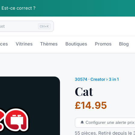
.
Est-ce correct ?
Ctrl+K
èces
Vitrines
Thèmes
Boutiques
Promos
Blog
30574
·
Creator
› 3 in 1
Cat
£14.95
🔔
Configurer une alerte prix
55 pièces. Retiré depuis le