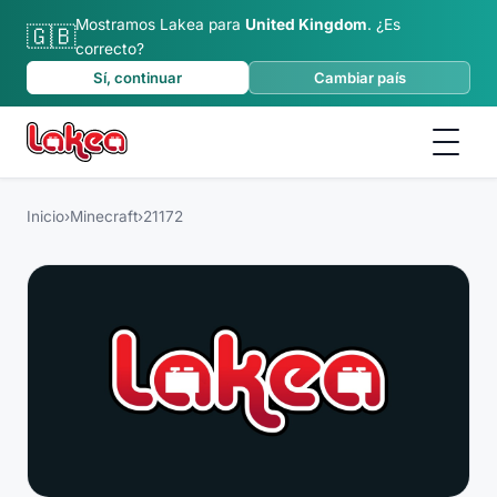
Mostramos Lakea para
United Kingdom
.
¿Es
🇬🇧
correcto?
Sí, continuar
Cambiar país
Inicio
›
Minecraft
›
21172