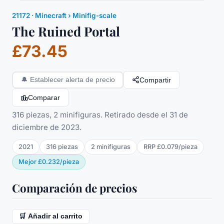
21172
·
Minecraft
› Minifig-scale
The Ruined Portal
£73.45
Compartir
🔔
Establecer alerta de precio
Comparar
316 piezas, 2 minifiguras. Retirado desde el 31 de
diciembre de 2023.
2021
316
piezas
2
minifigura
s
RRP
£0.079
/
pieza
Mejor
£0.232
/
pieza
Comparación de precios
🛒 Añadir al carrito