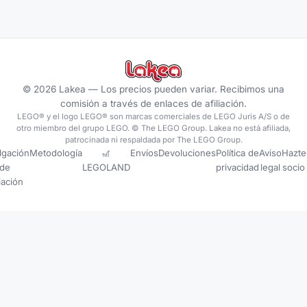
©
2026
Lakea —
Los precios pueden variar. Recibimos una
comisión a través de enlaces de afiliación.
LEGO® y el logo LEGO® son marcas comerciales de LEGO Juris A/S o de
otro miembro del grupo LEGO. © The LEGO Group. Lakea no está afiliada,
patrocinada ni respaldada por The LEGO Group.
lgación
Metodología
🎢
Envíos
Devoluciones
Política de
Aviso
Hazte
de
LEGOLAND
privacidad
legal
socio
liación