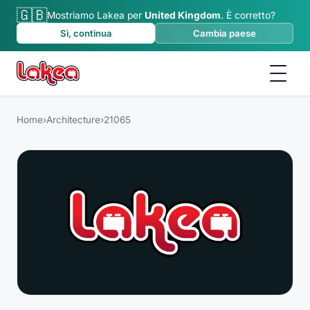
🇬🇧
Mostriamo Lakea per
United Kingdom
.
È corretto?
Sì, continua
Cambia paese
Home
›
Architecture
›
21065