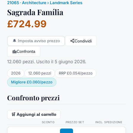
21065
·
Architecture
› Landmark Series
Sagrada Família
£724.99
Condividi
🔔
Imposta avviso prezzo
Confronta
12.060 pezzi. Uscito il 5 giugno 2026.
2026
12.060
pezzi
RRP
£0.054
/
pezzo
Migliore
£0.060
/
pezzo
Confronto prezzi
🛒 Aggiungi al carrello
SCONTO
PREZZO SET
INCL. SPEDIZIONE