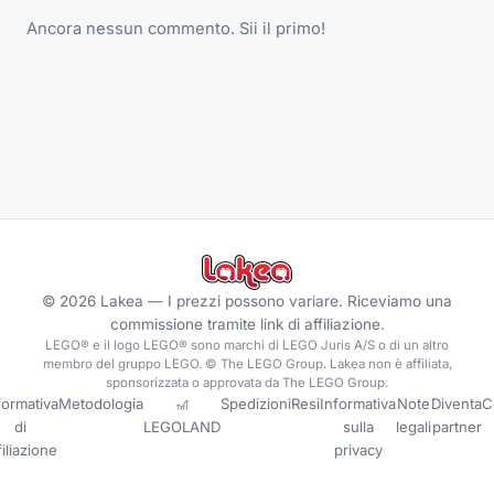
Ancora nessun commento. Sii il primo!
©
2026
Lakea —
I prezzi possono variare. Riceviamo una
commissione tramite link di affiliazione.
LEGO® e il logo LEGO® sono marchi di LEGO Juris A/S o di un altro
membro del gruppo LEGO. © The LEGO Group. Lakea non è affiliata,
sponsorizzata o approvata da The LEGO Group.
formativa
Metodologia
🎢
Spedizioni
Resi
Informativa
Note
Diventa
C
di
LEGOLAND
sulla
legali
partner
filiazione
privacy