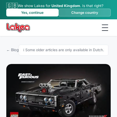
🇬🇧
We show Lakea for
United Kingdom
.
Is that right?
Yes, continue
Change country
← Blog
ℹ️
Some older articles are only available in Dutch.