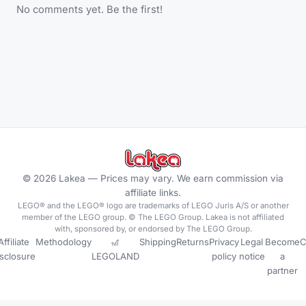
No comments yet. Be the first!
©
2026
Lakea —
Prices may vary. We earn commission via
affiliate links.
LEGO® and the LEGO® logo are trademarks of LEGO Juris A/S or another
member of the LEGO group. © The LEGO Group. Lakea is not affiliated
with, sponsored by, or endorsed by The LEGO Group.
Affiliate
Methodology
🎢
Shipping
Returns
Privacy
Legal
Become
C
isclosure
LEGOLAND
policy
notice
a
partner