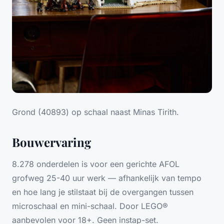
Grond (40893) op schaal naast Minas Tirith.
Bouwervaring
8.278 onderdelen is voor een gerichte AFOL
grofweg 25-40 uur werk — afhankelijk van tempo
en hoe lang je stilstaat bij de overgangen tussen
microschaal en mini-schaal. Door LEGO®
aanbevolen voor 18+. Geen instap-set.