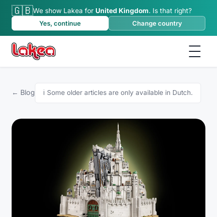
🇬🇧
We show Lakea for
United Kingdom
.
Is that right?
Yes, continue
Change country
← Blog
ℹ️
Some older articles are only available in Dutch.