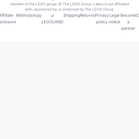
member of the LEGO group. © The LEGO Group. Lakea is not affiliated
with, sponsored by, or endorsed by The LEGO Group.
Affiliate
Methodology
🎢
Shipping
Returns
Privacy
Legal
Become
C
isclosure
LEGOLAND
policy
notice
a
partner