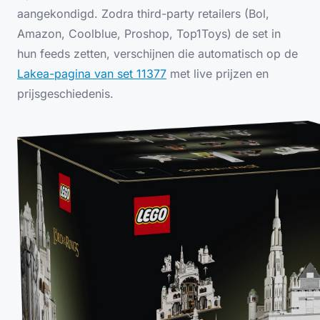
aangekondigd. Zodra third-party retailers (Bol,
Amazon, Coolblue, Proshop, Top1Toys) de set in
hun feeds zetten, verschijnen die automatisch op de
Lakea-pagina van set 11377
met live prijzen en
prijsgeschiedenis.