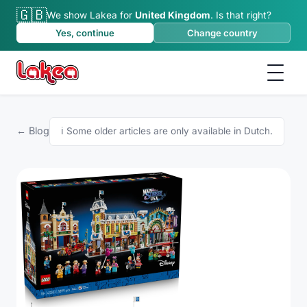
🇬🇧
We show Lakea for
United Kingdom
.
Is that right?
Yes, continue
Change country
← Blog
ℹ️
Some older articles are only available in Dutch.