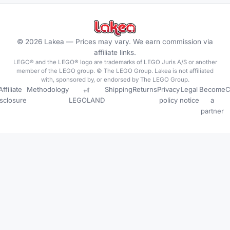
©
2026
Lakea —
Prices may vary. We earn commission via
affiliate links.
LEGO® and the LEGO® logo are trademarks of LEGO Juris A/S or another
member of the LEGO group. © The LEGO Group. Lakea is not affiliated
with, sponsored by, or endorsed by The LEGO Group.
Affiliate
Methodology
🎢
Shipping
Returns
Privacy
Legal
Become
C
isclosure
LEGOLAND
policy
notice
a
partner