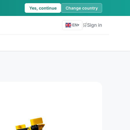
Yes, continue
Change country
🛒
Sign in
·
EN
▾