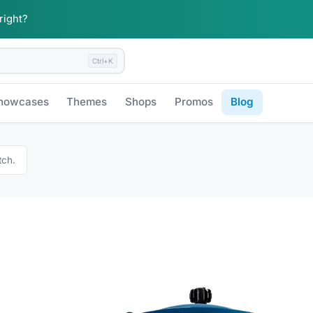
 right?
Ctrl+K
howcases
Themes
Shops
Promos
Blog
tch.