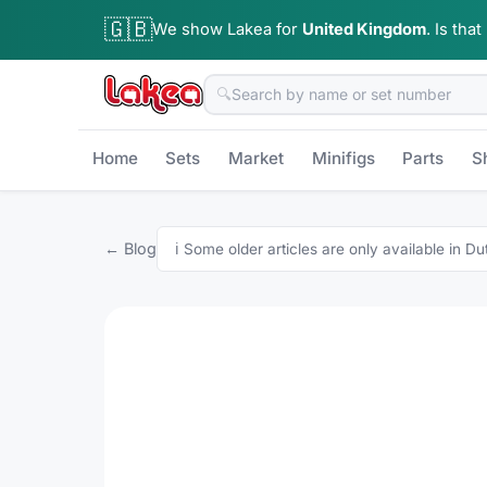
🇬🇧
We show Lakea for
United Kingdom
.
Is that
🔍
Home
Sets
Market
Minifigs
Parts
S
← Blog
ℹ️
Some older articles are only available in Du