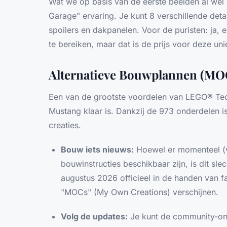
Wat we op basis van de eerste beelden al wel
Garage" ervaring. Je kunt 8 verschillende de
spoilers en dakpanelen. Voor de puristen: ja, er
te bereiken, maar dat is de prijs voor deze unie
Alternatieve Bouwplannen (MO
Een van de grootste voordelen van LEGO® Techn
Mustang klaar is. Dankzij de 973 onderdelen i
creaties.
Bouw iets nieuws:
Hoewel er momenteel (vl
bouwinstructies beschikbaar zijn, is dit sle
augustus 2026 officieel in de handen van fa
"MOCs" (My Own Creations) verschijnen.
Volg de updates:
Je kunt de community-ont